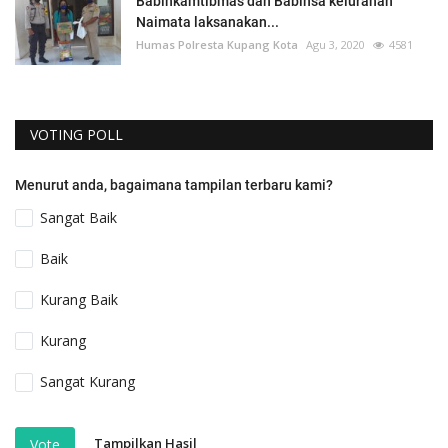
Babinkamtibmas dan Babinsa kelurahan
Naimata laksanakan...
Humas Polresta Kupang Kota
Agu 3, 2020
4581
VOTING POLL
Menurut anda, bagaimana tampilan terbaru kami?
Sangat Baik
Baik
Kurang Baik
Kurang
Sangat Kurang
Tampilkan Hasil
Vote