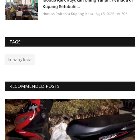
Modus Ajak Rayakan Ulang Tahun, Pemuda di
Kupang Setubuhi...
Humas Polresta Kupang Kota
Agu 5, 2026
305
TAGS
kupang kota
RECOMMENDED POSTS