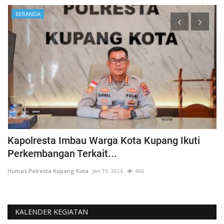
BERANDA
Kapolresta Imbau Warga Kota Kupang Ikuti
S
Perkembangan Terkait...
T
Humas Polresta Kupang Kota
Jan 19, 2026
466
Hu
KALENDER KEGIATAN