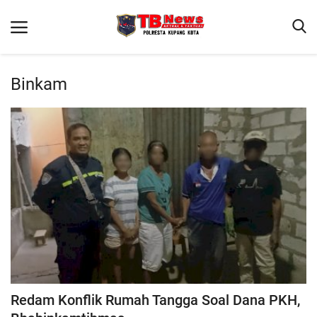
Binkam
Beranda
Binkam
Terms & Conditions
Reskrim
Lantas
Mitra Polisi
Giat Ops
Polisi Kita
Redam Konflik Rumah Tangga Soal Dana PKH,