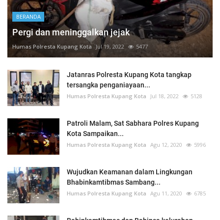
BERANDA
Pergi dan meninggalkan jejak
Humas Polresta Kupang Kota
Jul 19, 2022
5477
Jatanras Polresta Kupang Kota tangkap
tersangka penganiayaan...
Humas Polresta Kupang Kota
Jul 18, 2022
5128
Patroli Malam, Sat Sabhara Polres Kupang
Kota Sampaikan...
Humas Polresta Kupang Kota
Agu 12, 2020
5996
Wujudkan Keamanan dalam Lingkungan
Bhabinkamtibmas Sambang...
Humas Polresta Kupang Kota
Agu 11, 2020
6785