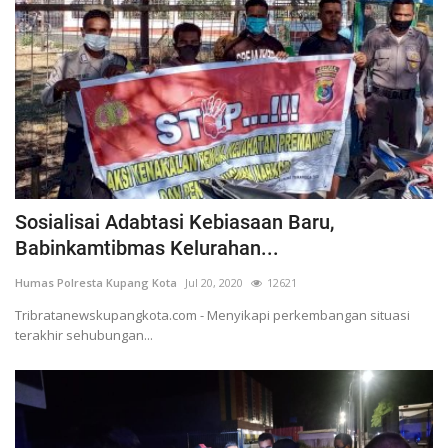
Sosialisai Adabtasi Kebiasaan Baru,
Babinkamtibmas Kelurahan...
Humas Polresta Kupang Kota
Jul 20, 2020
12621
Tribratanewskupangkota.com - Menyikapi perkembangan situasi
terakhir sehubungan...