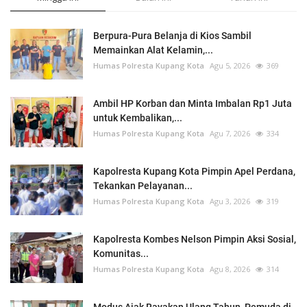
Berpura-Pura Belanja di Kios Sambil
Memainkan Alat Kelamin,...
Humas Polresta Kupang Kota
Agu 5, 2026
369
Ambil HP Korban dan Minta Imbalan Rp1 Juta
untuk Kembalikan,...
Humas Polresta Kupang Kota
Agu 7, 2026
334
Kapolresta Kupang Kota Pimpin Apel Perdana,
Tekankan Pelayanan...
Humas Polresta Kupang Kota
Agu 3, 2026
319
Kapolresta Kombes Nelson Pimpin Aksi Sosial,
Komunitas...
Humas Polresta Kupang Kota
Agu 8, 2026
314