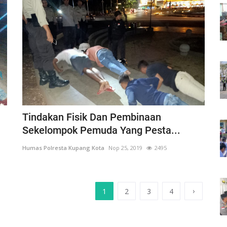
Tindakan Fisik Dan Pembinaan
Sekelompok Pemuda Yang Pesta...
Humas Polresta Kupang Kota
Nop 25, 2019
2495
›
1
2
3
4