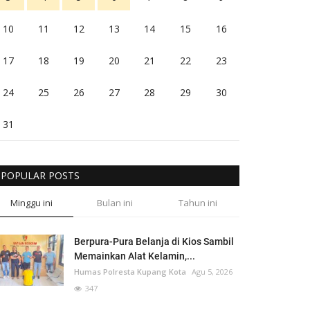
10
11
12
13
14
15
16
17
18
19
20
21
22
23
24
25
26
27
28
29
30
31
POPULAR POSTS
Minggu ini
Bulan ini
Tahun ini
Berpura-Pura Belanja di Kios Sambil
Memainkan Alat Kelamin,...
Humas Polresta Kupang Kota
Agu 5, 2026
347