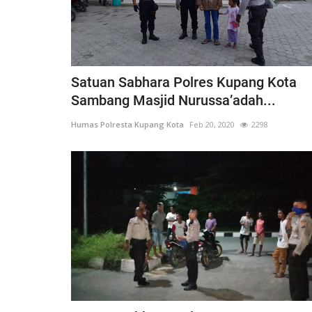
ldinan Manurung
Mabuk dan Membuat Onar, Del
Satuan Sabhara Polres Kupang Kota
ada...
Pemuda Dibina di Polsek...
Sambang Masjid Nurussa’adah...
7, 2024
1169
Humas Polresta Kupang Kota
Jul 8, 2025
632
Humas Polresta Kupang Kota
Feb 20, 2020
2298