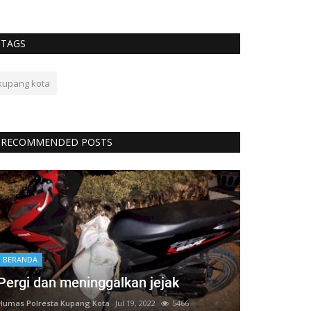
TAGS
kupang kota
RECOMMENDED POSTS
BERANDA
Pergi dan meninggalkan jejak
Humas Polresta Kupang Kota
Jul 19, 2022
5466