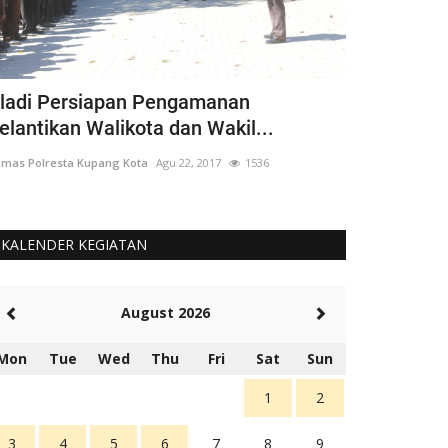
ladi Persiapan Pengamanan
#PRAYFORK
elantikan Walikota dan Wakil...
Kupang Kot
mas Polresta Kupang Kota
Agu 22, 2017
1536
Humas Polresta K
KALENDER KEGIATAN
August 2026
Mon
Tue
Wed
Thu
Fri
Sat
Sun
1
2
3
4
5
6
7
8
9