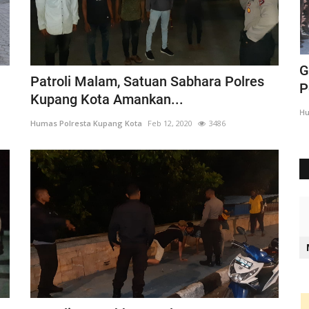
apan
Upaya Kurangi Pelanggaran, Sat Lantas
G
Patroli Malam, Satuan Sabhara Polres
Polresta Kupang Kota...
P
Kupang Kota Amankan...
Humas Polresta Kupang Kota
Sep 19, 2022
952
Hu
Humas Polresta Kupang Kota
Feb 12, 2020
3486