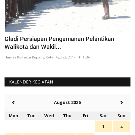
Gladi Persiapan Pengamanan Pelantikan
#
Walikota dan Wakil...
K
Humas Polresta Kupang Kota
Agu 22, 2017
1536
Hu
KALENDER KEGIATAN
August 2026
Mon
Tue
Wed
Thu
Fri
Sat
Sun
1
2