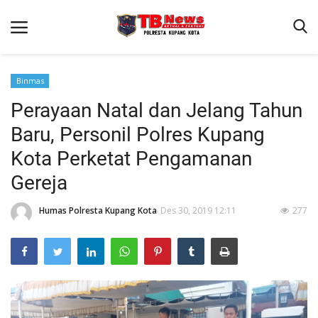
Binmas
Perayaan Natal dan Jelang Tahun
Beranda
Baru, Personil Polres Kupang
Binkam
Kota Perketat Pengamanan
Terms & Conditions
Gereja
Reskrim
Humas Polresta Kupang Kota
Des 30, 2019 12:11
277
Lantas
Mitra Polisi
Giat Ops
Polisi Kita