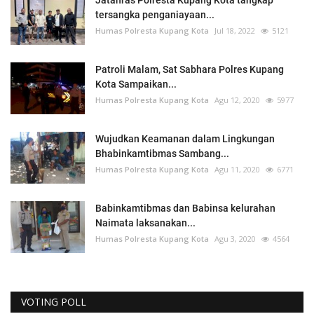
tersangka penganiayaan...
Humas Polresta Kupang Kota
Jul 18, 2022
5121
Patroli Malam, Sat Sabhara Polres Kupang
Kota Sampaikan...
Humas Polresta Kupang Kota
Agu 12, 2020
5977
Wujudkan Keamanan dalam Lingkungan
Bhabinkamtibmas Sambang...
Humas Polresta Kupang Kota
Agu 11, 2020
6771
Babinkamtibmas dan Babinsa kelurahan
Naimata laksanakan...
Humas Polresta Kupang Kota
Agu 3, 2020
4564
VOTING POLL