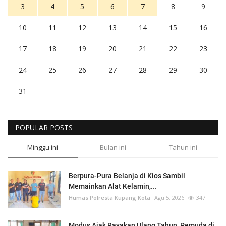
3
4
5
6
7
8
9
10
11
12
13
14
15
16
17
18
19
20
21
22
23
24
25
26
27
28
29
30
31
POPULAR POSTS
Minggu ini
Bulan ini
Tahun ini
Berpura-Pura Belanja di Kios Sambil
Memainkan Alat Kelamin,...
Humas Polresta Kupang Kota
Agu 5, 2026
347
Modus Ajak Rayakan Ulang Tahun, Pemuda di