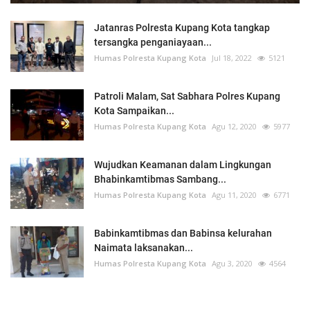
Jatanras Polresta Kupang Kota tangkap
tersangka penganiayaan...
Humas Polresta Kupang Kota
Jul 18, 2022
5121
Patroli Malam, Sat Sabhara Polres Kupang
Kota Sampaikan...
Humas Polresta Kupang Kota
Agu 12, 2020
5977
Wujudkan Keamanan dalam Lingkungan
Bhabinkamtibmas Sambang...
Humas Polresta Kupang Kota
Agu 11, 2020
6771
Babinkamtibmas dan Babinsa kelurahan
Naimata laksanakan...
Humas Polresta Kupang Kota
Agu 3, 2020
4564