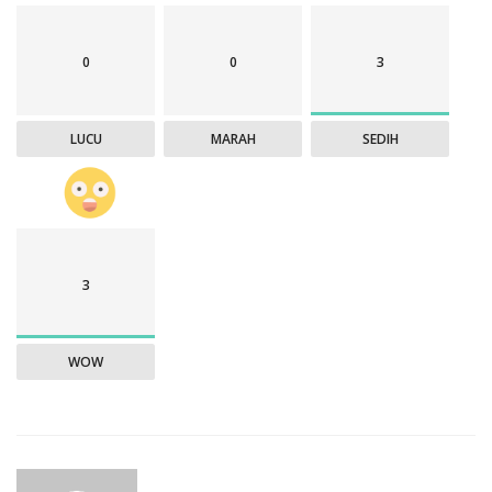
0
0
3
LUCU
MARAH
SEDIH
3
WOW