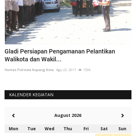
Gladi Persiapan Pengamanan Pelantikan
#
Walikota dan Wakil...
K
Humas Polresta Kupang Kota
Agu 22, 2017
1536
Hu
KALENDER KEGIATAN
August 2026
Mon
Tue
Wed
Thu
Fri
Sat
Sun