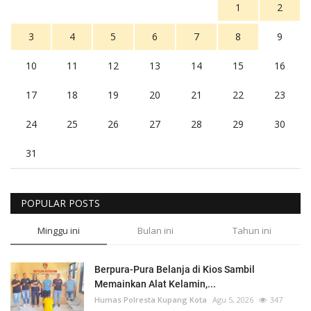
1
2
3
4
5
6
7
8
9
10
11
12
13
14
15
16
17
18
19
20
21
22
23
24
25
26
27
28
29
30
31
POPULAR POSTS
Minggu ini
Bulan ini
Tahun ini
Berpura-Pura Belanja di Kios Sambil
Memainkan Alat Kelamin,...
Humas Polresta Kupang Kota
Agu 5, 2026
347