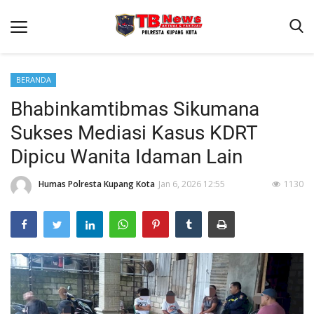
BERANDA
Bhabinkamtibmas Sikumana
Beranda
Sukses Mediasi Kasus KDRT
Binkam
Dipicu Wanita Idaman Lain
Terms & Conditions
Humas Polresta Kupang Kota
Jan 6, 2026 12:55
1130
Reskrim
Lantas
Mitra Polisi
Giat Ops
Polisi Kita