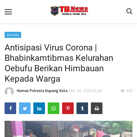
Binmas
Antisipasi Virus Corona |
Beranda
Bhabinkamtibmas Kelurahan
Binkam
Oebufu Berikan Himbauan
Terms & Conditions
Kepada Warga
Reskrim
Humas Polresta Kupang Kota
Mar 28, 2020 02:20
300
Lantas
Mitra Polisi
Giat Ops
Polisi Kita