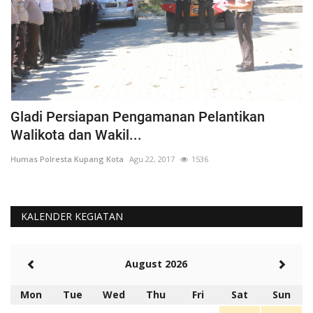
Gladi Persiapan Pengamanan Pelantikan
#
Walikota dan Wakil...
K
Humas Polresta Kupang Kota
Agu 22, 2017
1536
Hu
KALENDER KEGIATAN
August 2026
Mon
Tue
Wed
Thu
Fri
Sat
Sun