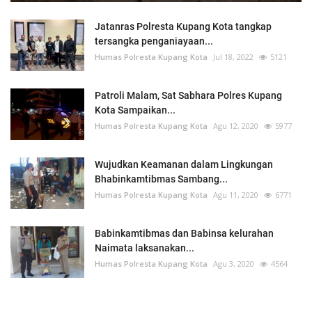
Jatanras Polresta Kupang Kota tangkap
tersangka penganiayaan...
Humas Polresta Kupang Kota
Jul 18, 2022
5121
Patroli Malam, Sat Sabhara Polres Kupang
Kota Sampaikan...
Humas Polresta Kupang Kota
Agu 12, 2020
5977
Wujudkan Keamanan dalam Lingkungan
Bhabinkamtibmas Sambang...
Humas Polresta Kupang Kota
Agu 11, 2020
6771
Babinkamtibmas dan Babinsa kelurahan
Naimata laksanakan...
Humas Polresta Kupang Kota
Agu 3, 2020
4564