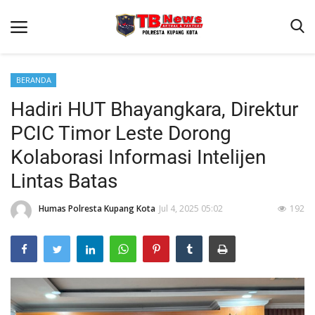
BERANDA
Hadiri HUT Bhayangkara, Direktur
Beranda
PCIC Timor Leste Dorong
Binkam
Kolaborasi Informasi Intelijen
Terms & Conditions
Lintas Batas
Reskrim
Humas Polresta Kupang Kota
Jul 4, 2025 05:02
192
Lantas
Mitra Polisi
Giat Ops
Polisi Kita