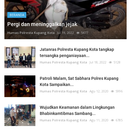
BERANDA
Pergi dan meninggalkan jejak
Humas Polresta Kupang Kota
Jul 19, 2022
5477
Jatanras Polresta Kupang Kota tangkap
tersangka penganiayaan...
Humas Polresta Kupang Kota
Jul 18, 2022
5128
Patroli Malam, Sat Sabhara Polres Kupang
Kota Sampaikan...
Humas Polresta Kupang Kota
Agu 12, 2020
5996
Wujudkan Keamanan dalam Lingkungan
Bhabinkamtibmas Sambang...
Humas Polresta Kupang Kota
Agu 11, 2020
6785