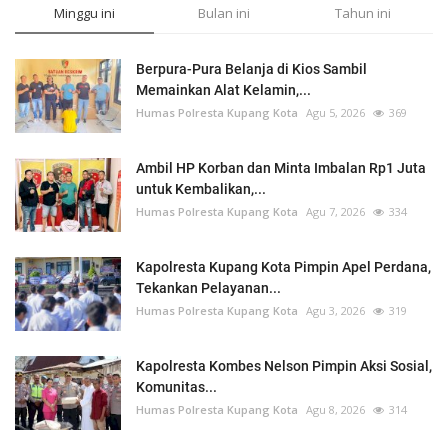
Minggu ini
Bulan ini
Tahun ini
Berpura-Pura Belanja di Kios Sambil
Memainkan Alat Kelamin,...
Humas Polresta Kupang Kota
Agu 5, 2026
369
Ambil HP Korban dan Minta Imbalan Rp1 Juta
untuk Kembalikan,...
Humas Polresta Kupang Kota
Agu 7, 2026
334
Kapolresta Kupang Kota Pimpin Apel Perdana,
Tekankan Pelayanan...
Humas Polresta Kupang Kota
Agu 3, 2026
319
Kapolresta Kombes Nelson Pimpin Aksi Sosial,
Komunitas...
Humas Polresta Kupang Kota
Agu 8, 2026
314