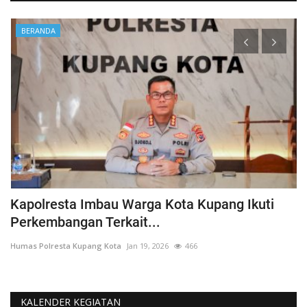
BERANDA
Kapolresta Imbau Warga Kota Kupang Ikuti
S
Perkembangan Terkait...
T
Humas Polresta Kupang Kota
Jan 19, 2026
466
Hu
KALENDER KEGIATAN