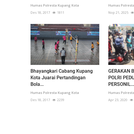
Humas Polresta Kupang Kota
Humas Polrest
Des 18, 2017
1811
Nop 21, 2025
Bhayangkari Cabang Kupang
GERAKAN B
Kota Juarai Pertandingan
POLRI PEDU
Bola...
PERSONIL..
Humas Polresta Kupang Kota
Humas Polrest
Des 18, 2017
2239
Apr 23, 2020