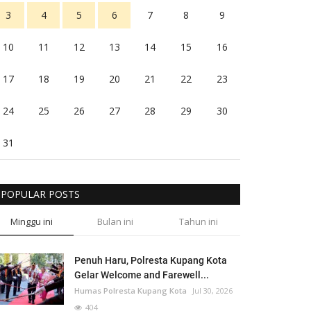
3
4
5
6
7
8
9
10
11
12
13
14
15
16
17
18
19
20
21
22
23
24
25
26
27
28
29
30
31
POPULAR POSTS
Minggu ini
Bulan ini
Tahun ini
Penuh Haru, Polresta Kupang Kota
Gelar Welcome and Farewell...
Humas Polresta Kupang Kota
Jul 30, 2026
404