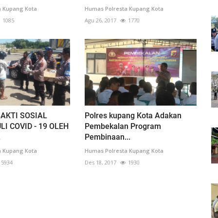
a Kupang Kota
Humas Polresta Kupang Kota
1085
Agu 26, 2017
1770
AKTI SOSIAL
Polres kupang Kota Adakan
LI COVID - 19 OLEH
Pembekalan Program
.
Pembinaan...
a Kupang Kota
Humas Polresta Kupang Kota
5934
Des 18, 2017
1930