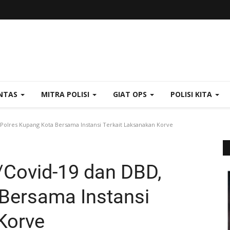
NTAS
MITRA POLISI
GIAT OPS
POLISI KITA
Polres Kupang Kota Bersama Instansi Terkait Laksanakan Korve
/Covid-19 dan DBD,
Bersama Instansi
Korve