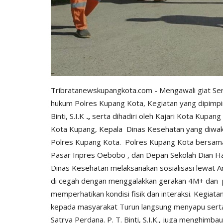
Tribratanewskupangkota.com - Mengawali giat Ser
hukum Polres Kupang Kota, Kegiatan yang dipimpi
Binti, S.I.K
.,
serta dihadiri oleh Kajari Kota Kupang
Kota Kupang, Kepala Dinas Kesehatan yang diwakili
Polres Kupang Kota.
Polres Kupang Kota bersama j
Pasar Inpres Oebobo , dan Depan Sekolah Dian 
Dinas Kesehatan melaksanakan sosialisasi lewat 
di cegah dengan menggalakkan gerakan 4M+ dan p
memperhatikan kondisi fisik dan interaksi. Kegiata
kepada masyarakat Turun langsung menyapu serta
Satrya Perdana. P. T. Binti, S.I.K., juga menghimba