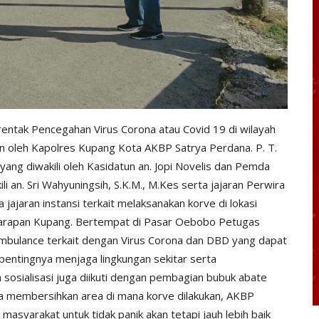
entak Pencegahan Virus Corona atau Covid 19 di wilayah
n oleh Kapolres Kupang Kota AKBP Satrya Perdana. P. T.
 yang diwakili oleh Kasidatun an. Jopi Novelis dan Pemda
 an. Sri Wahyuningsih, S.K.M., M.Kes serta jajaran Perwira
ajaran instansi terkait melaksanakan korve di lokasi
Harapan Kupang. Bertempat di Pasar Oebobo Petugas
Ambulance terkait dengan Virus Corona dan DBD yang dapat
entingnya menjaga lingkungan sekitar serta
n sosialisasi juga diikuti dengan pembagian bubuk abate
 membersihkan area di mana korve dilakukan, AKBP
u masyarakat untuk tidak panik akan tetapi jauh lebih baik