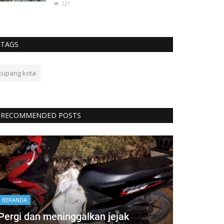
221
TAGS
kupang kota
RECOMMENDED POSTS
BERANDA
Pergi dan meninggalkan jejak