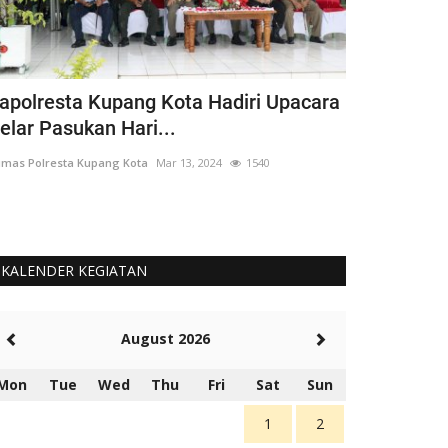
apolresta Kupang Kota Hadiri Upacara
Atasi Kekur
elar Pasukan Hari...
Kupang Kot
mas Polresta Kupang Kota
Mar 13, 2024
1540
Humas Polresta K
KALENDER KEGIATAN
August 2026
Mon
Tue
Wed
Thu
Fri
Sat
Sun
1
2