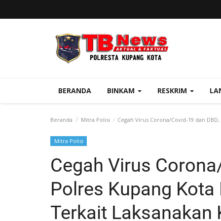
BERANDA
BINKAM
RESKRIM
LA
Beranda
Mitra Polisi
Cegah Virus Corona/Covid-19 dan DBD, 
Mitra Polisi
Cegah Virus Corona
Polres Kupang Kota 
Terkait Laksanakan 