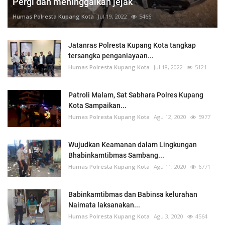
Pergi dan meninggalkan jejak
Humas Polresta Kupang Kota
Jul 19, 2022
5466
Jatanras Polresta Kupang Kota tangkap
tersangka penganiayaan...
Humas Polresta Kupang Kota
Jul 18, 2022
5121
Patroli Malam, Sat Sabhara Polres Kupang
Kota Sampaikan...
Humas Polresta Kupang Kota
Agu 12, 2020
5977
Wujudkan Keamanan dalam Lingkungan
Bhabinkamtibmas Sambang...
Humas Polresta Kupang Kota
Agu 11, 2020
6771
Babinkamtibmas dan Babinsa kelurahan
Naimata laksanakan...
Humas Polresta Kupang Kota
Agu 3, 2020
4564