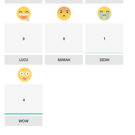
0
0
1
LUCU
MARAH
SEDIH
4
WOW