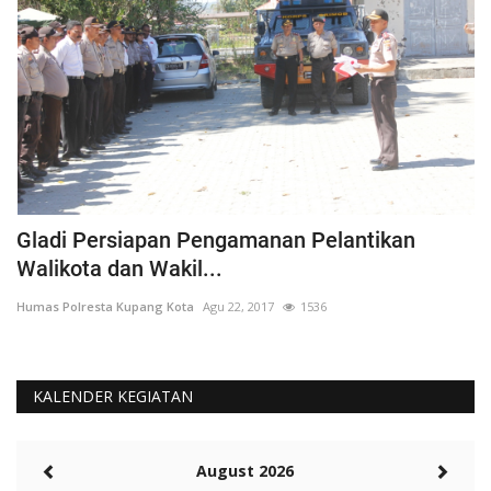
Gladi Persiapan Pengamanan Pelantikan
#
Walikota dan Wakil...
K
Humas Polresta Kupang Kota
Agu 22, 2017
1536
Hu
KALENDER KEGIATAN
August 2026