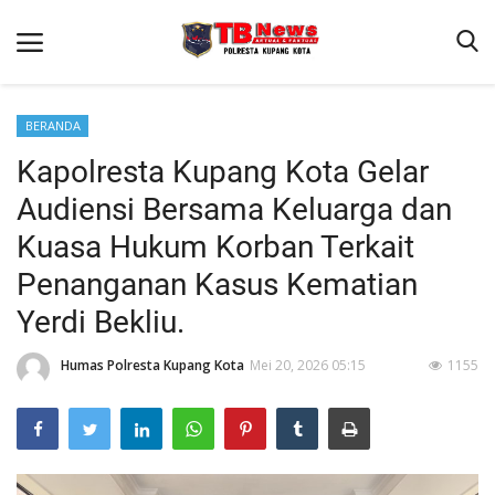
BERANDA
Kapolresta Kupang Kota Gelar
Beranda
Audiensi Bersama Keluarga dan
Binkam
Kuasa Hukum Korban Terkait
Terms & Conditions
Penanganan Kasus Kematian
Reskrim
Yerdi Bekliu.
Lantas
Humas Polresta Kupang Kota
Mei 20, 2026 05:15
1155
Mitra Polisi
Giat Ops
Polisi Kita