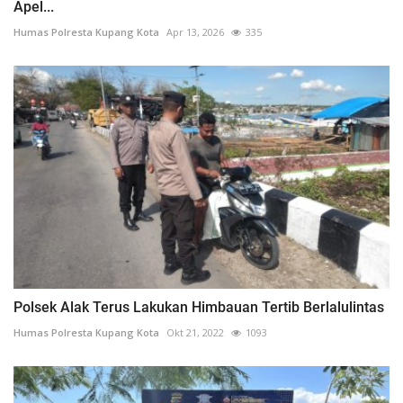
Apel...
Humas Polresta Kupang Kota
Apr 13, 2026
335
Polsek Alak Terus Lakukan Himbauan Tertib Berlalulintas
Humas Polresta Kupang Kota
Okt 21, 2022
1093