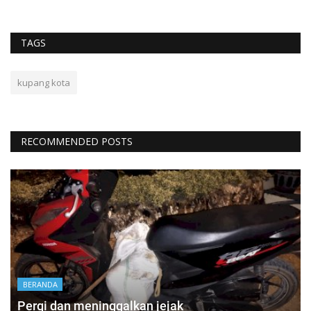
TAGS
kupang kota
RECOMMENDED POSTS
BERANDA
Pergi dan meninggalkan jejak