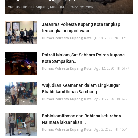
Humas Polresta Kupang Kota
Jul 19, 2022
5466
Jatanras Polresta Kupang Kota tangkap
tersangka penganiayaan...
Humas Polresta Kupang Kota
Jul 18, 2022
5121
Patroli Malam, Sat Sabhara Polres Kupang
Kota Sampaikan...
Humas Polresta Kupang Kota
Agu 12, 2020
5977
Wujudkan Keamanan dalam Lingkungan
Bhabinkamtibmas Sambang...
Humas Polresta Kupang Kota
Agu 11, 2020
6771
Babinkamtibmas dan Babinsa kelurahan
Naimata laksanakan...
Humas Polresta Kupang Kota
Agu 3, 2020
4564