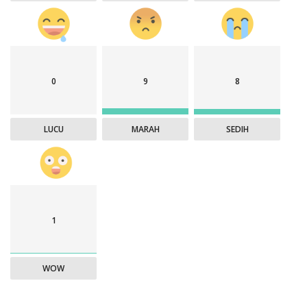
0
9
8
LUCU
MARAH
SEDIH
1
WOW