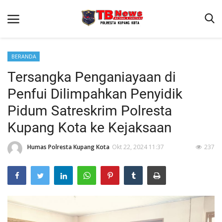
BERANDA
Tersangka Penganiayaan di
Beranda
Penfui Dilimpahkan Penyidik
Binkam
Pidum Satreskrim Polresta
Terms & Conditions
Kupang Kota ke Kejaksaan
Reskrim
Humas Polresta Kupang Kota
Okt 22, 2024 11:37
237
Lantas
Mitra Polisi
Giat Ops
Polisi Kita