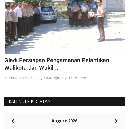
Gladi Persiapan Pengamanan Pelantikan
#
Walikota dan Wakil...
K
Humas Polresta Kupang Kota
Agu 22, 2017
1536
Hu
KALENDER KEGIATAN
August 2026